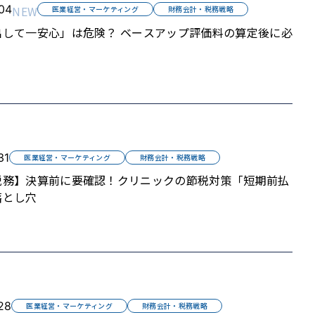
04
NEW
医業経営・マーケティング
財務会計・税務戦略
出して一安心」は危険？ ベースアップ評価料の算定後に必
31
医業経営・マーケティング
財務会計・税務戦略
税務】決算前に要確認！クリニックの節税対策「短期前払
落とし穴
28
医業経営・マーケティング
財務会計・税務戦略