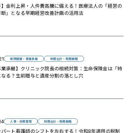
善】金利上昇・人件費高騰に備える！医療法人の「経営の
診断」となる早期経営改善計画の活用法
21
医院開業・事業承継
財務会計・税務戦略
事業承継】クリニック院長の相続対策：生命保険金は「特
になる？生前贈与と遺産分割の落とし穴
14
人事・労務管理
財務会計・税務戦略
やパート看護師のシフトを左右する！令和8年適用の税制