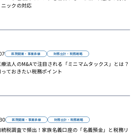
リニックの対応
07
医院開業・事業承継
財務会計・税務戦略
医療法人のM&Aで注目される「ミニマムタックス」とは？
知っておきたい税務ポイント
30
医院開業・事業承継
財務会計・税務戦略
相続税調査で頻出！家族名義口座の「名義預金」と税務リ