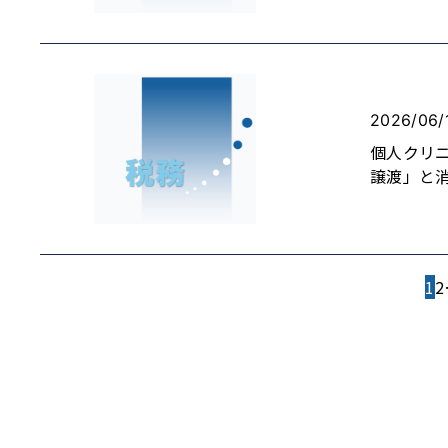
2026/06/
個人クリ
譲渡」と
投
1
2
稿
の
ペ
ー
ジ
送