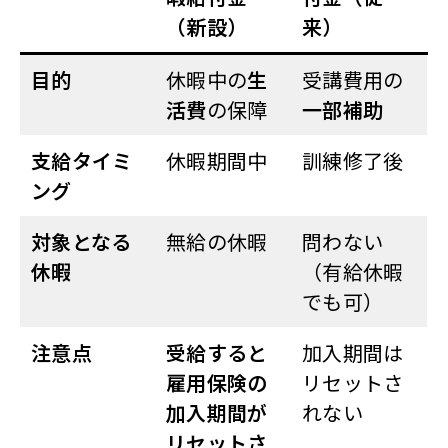
（新設）
来）
目的
休暇中の
生
受講費用の
活費
の保障
一部補助
支給タイミ
休暇期間中
訓練修了後
ング
対象となる
無給の休暇
問わない
休暇
（有給休暇
でも可）
注意点
受給すると
加入期間は
雇用保険の
リセットさ
加入期間が
れない
リセットさ