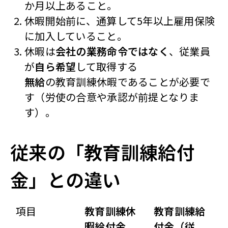
か月以上あること。
休暇開始前に、通算して5年以上雇用保険
に加入していること。
休暇は
会社の業務命令ではなく
、従業員
が
自ら希望
して取得する
無給
の教育訓練休暇であることが必要で
す（労使の合意や承認が前提となりま
す）。
従来の「教育訓練給付
金」との違い
項目
教育訓練休
教育訓練給
暇給付金
付金（従