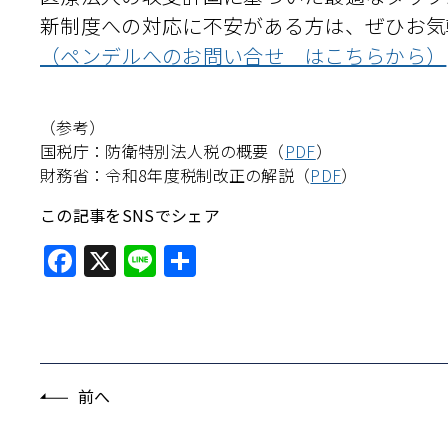
新制度への対応に不安がある方は、ぜひお気
（ペンデルへのお問い合せ はこちらから）
（参考）
国税庁：防衛特別法人税の概要（
PDF
）
財務省：令和8年度税制改正の解説（
PDF
）
この記事をSNSでシェア
Facebook
X
Line
共
有
前へ