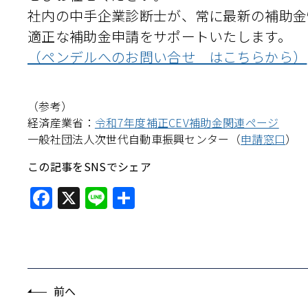
社内の中手企業診断士が、常に最新の補助金
適正な補助金申請をサポートいたします。
（ペンデルへのお問い合せ はこちらから）
（参考）
経済産業省：
令和7年度補正CEV補助金関連ページ
一般社団法人次世代自動車振興センター（
申請窓口
）
この記事をSNSでシェア
Facebook
X
Line
共
有
前へ